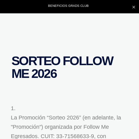
BENEFICIOS GRADS CLUB
SORTEO FOLLOW
ME 2026
La Promoción “Sorteo 2026” (en adelante, la
"Promoción") organizada por Follow Me
Egresados. CUIT: 33-71568633-9, con