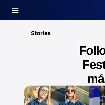
Stories
Foll
Fest
más