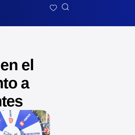
en el
nto a
ntes