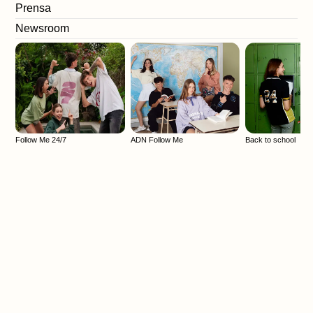
Prensa
Newsroom
Follow Me en la AGS 2024
Follow Me 24/7
ADN Follow Me
Back to school
13 marzo, 2025
EVENTO
Follow Me tuvo el placer de participar en Argentina
Games Show (AGS) 2024, uno de los eventos más
importantes del país para el mundo de los
videojuegos, eSport, música y streaming.