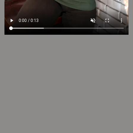
VER VIDEO
LOOK 13
Cambios y devoluciones
Envío sin cargo
Conocé tu talle
Cuidado de la prenda