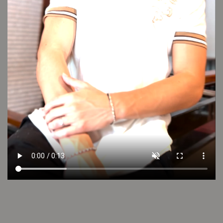
VER VIDEO
LOOK 14
Cambios y devoluciones
Envío sin cargo
Conocé tu talle
Cuidado de la prenda