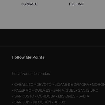
INSPIRATE
CALIDAD
Follow Me Points
Localizador de tiendas
• CABALLITO • DEVOTO • LOMAS DE ZAMORA • MORÓ
• PALERMO • QUILMES • SAN MIGUEL • SAN ISIDRO
• SAN JUSTO • CÓRDOBA • MISIONES • SALTA
• SAN LUIS • NEUQUÉN • JUJUY