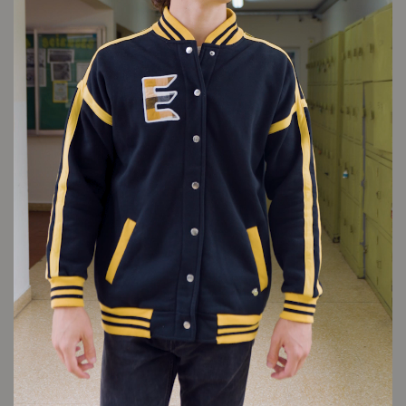
VER VIDEO
LOOK 3
Cambios y devoluciones
Envío sin cargo
Conocé tu talle