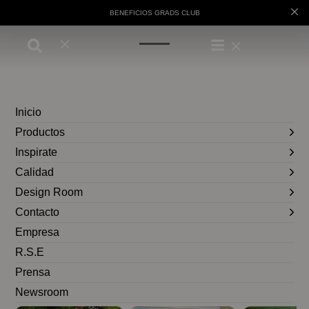
BENEFICIOS GRADS CLUB
Cambios y devoluciones
Inicio
Envío sin cargo
Productos
Inspirate
Calidad
Design Room
Conocé tu talle
Contacto
Cuidado de la prenda
Empresa
R.S.E
Prensa
Consultar
Product ID not found.
Newsroom