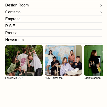
Design Room
Contacto
Empresa
R.S.E
Prensa
Newsroom
LOOK 11
ADN Follow Me
Follow Me 24/7
ADN Follow Me
Back to school