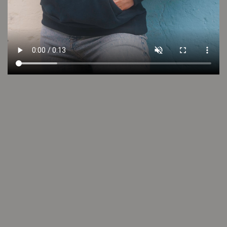
VER VIDEO
LOOK 6
Cambios y devoluciones
Envío sin cargo
Conocé tu talle