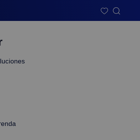
r
luciones
renda