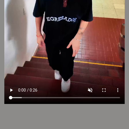
VER VIDEO
LOOK 11
Cambios y devoluciones
Envío sin cargo
Conocé tu talle
Cuidado de la prenda