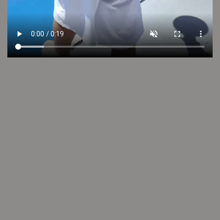
VER VIDEO
LOOK 12
Cambios y devoluciones
Envío sin cargo
Conocé tu talle
Cuidado de la prenda