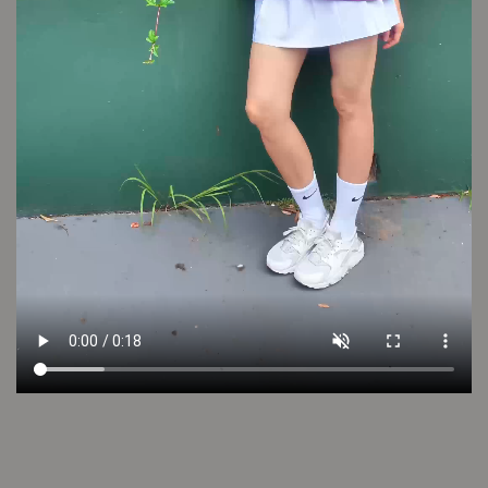
VER VIDEO
LOOK 14
Cambios y devoluciones
Envío sin cargo
Conocé tu talle
Cuidado de la prenda